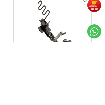
Dobladillador P/ Goma Recta
12122 16mm
Precio sujeto a modificación
Gs. 151.750