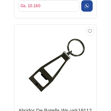
Gs. 10.160
Abridor De Botella Ws-ysk19112