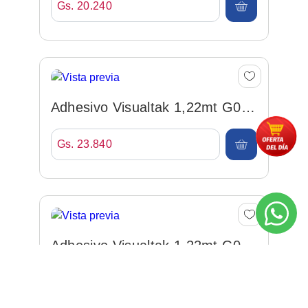
Adhesivo Visualtak 1,22mt
Frosted Esmerilado Por M...
Gs. 23.840
Adhesivo Visualtak 1,22mt G01
Blanco Por Metro
Gs. 20.240
Adhesivo Visualtak 1,22mt G04